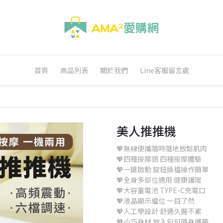
首頁
商品列表
關於我們
Line客服留言處
美人推推機
💖無線便攜隨時隨地放鬆肌肉
💖四種按摩頭 四種按摩體驗
💖一鍵啟動 旋鈕換檔操作簡單
💖全身多部位適用 健康護理
💖大容量電池 TYPE-C充電口
💖液晶顯示檔位 一目了然
💖人工學設計 舒適久握不累
💖小巧身材 放入包包隨身攜帶