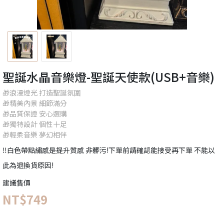
聖誕水晶音樂燈-聖誕天使款(USB+音樂)
🎁浪漫燈光 打造聖誕氛圍
🎁精美內景 細節滿分
🎁品質保證 安心選購
🎁獨特設計 個性十足
🎁輕柔音樂 夢幻相伴
‼️白色帶點繡感是提升質感 非髒污!下單前請確認能接受再下單 不能以
此為退換貨原因!
建議售價
NT$749