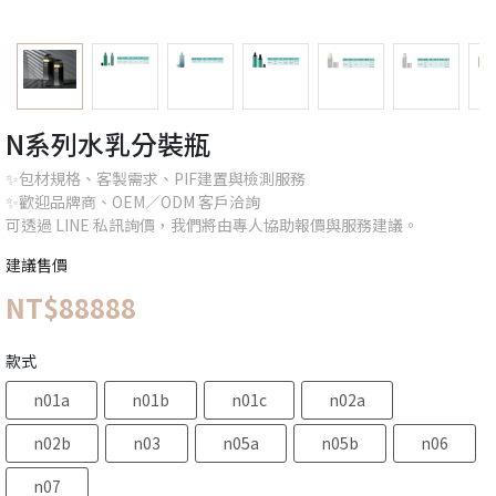
N系列水乳分裝瓶
✨包材規格、客製需求、PIF建置與檢測服務
✨歡迎品牌商、OEM／ODM 客戶洽詢
可透過 LINE 私訊詢價，我們將由專人協助報價與服務建議。
建議售價
NT$88888
款式
n01a
n01b
n01c
n02a
n02b
n03
n05a
n05b
n06
n07