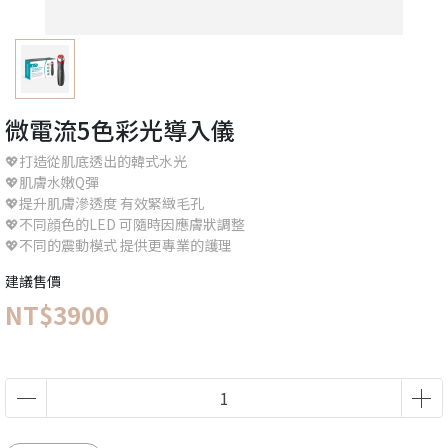
微電流5色彩光導入儀
💖打造從肌底透出的韓式水光
💖肌膚水嫩Q彈
💖提升肌膚滲透度 有效緊緻毛孔
💖不同顔色的LED 可隨時因應膚狀調整
💖不同的震動模式 提供更專業的護理
建議售價
NT$3900