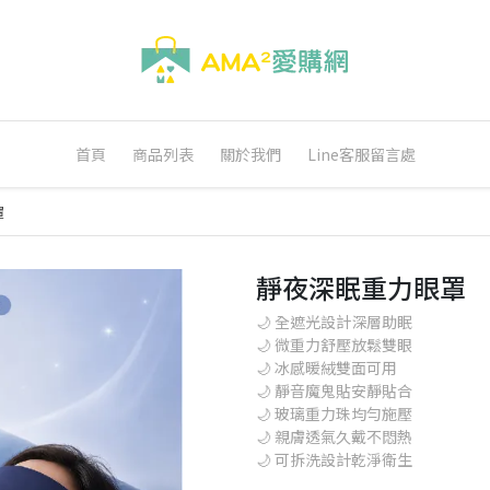
首頁
商品列表
關於我們
Line客服留言處
罩
靜夜深眠重力眼罩
🌙 全遮光設計深層助眠
🌙 微重力舒壓放鬆雙眼
🌙 冰感暖絨雙面可用
🌙 靜音魔鬼貼安靜貼合
🌙 玻璃重力珠均勻施壓
🌙 親膚透氣久戴不悶熱
🌙 可拆洗設計乾淨衛生