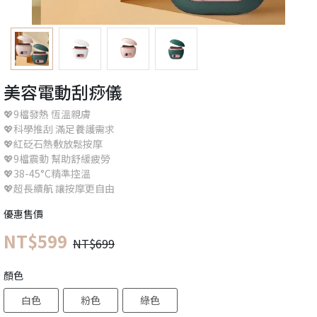
美容電動刮痧儀
💖9檔發熱 恆溫親膚
💖科學推刮 滿足養護需求
💖紅砭石熱敷放鬆按摩
💖9檔震動 幫助舒緩疲勞
💖38-45°C精準控溫
💖超長續航 讓按摩更自由
優惠售價
NT$599
NT$699
顏色
白色
粉色
綠色