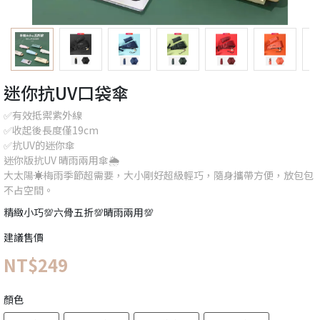
迷你抗UV口袋傘
✅有效抵禦紫外線
✅收起後長度僅19cm
✅抗UV的迷你傘
迷你版抗UV 晴雨兩用傘🌦
大太陽☀️梅雨季節超需要，大小剛好超級輕巧，隨身攜帶方便，放包包
不占空間。
精緻小巧💯六骨五折💯晴雨兩用💯
建議售價
NT$249
顏色