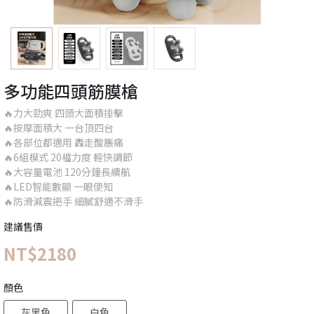
多功能四頭筋膜槍
🔥力大勁爽 四頭大面積捶擊
🔥按摩面積大 一台頂四台
🔥各部位都適用 轟走酸脹痛
🔥6組模式 20檔力度 輕快調節
🔥大容量電池 120分鐘長續航
🔥LED智能數顯 一眼便知
🔥防滑減震把手 細膩舒適不滑手
建議售價
NT$2180
顏色
灰黑色
白色