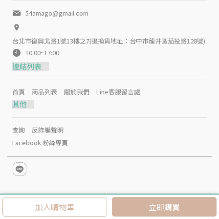
54amago@gmail.com
台北市復興北路1號13樓之7(退換貨地址：台中市龍井區茄投路128號)
10:00~17:00
連結列表
首頁
商品列表
關於我們
Line客服留言處
其他
查詢
反詐騙聲明
Facebook 粉絲專頁
Copyright ©
AMA愛購網
All Rights Reserved. Designed by
CYBE
加入購物車
立即購買
RBIZ
.