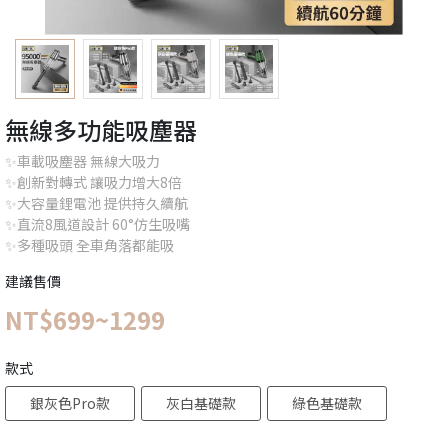
無線多功能吸塵器
✨車載吸塵器 無線大吸力
✨創新對轉式 讓吸力增大8倍
✨大容量鋰電池 提供持久續航
✨直流8風道設計 60°仿生吸嘴
✨多種吸頭 全車角落都能吸
建議售價
NT$699~1299
款式
銀灰色Pro款
灰白基礎款
綠色基礎款