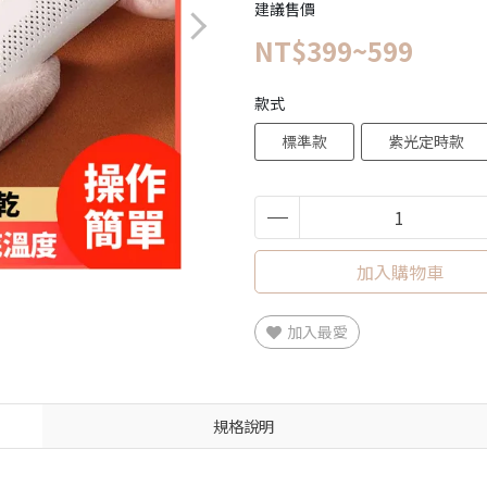
建議售價
NT$399~599
款式
標準款
紫光定時款
加入購物車
加入最愛
規格說明