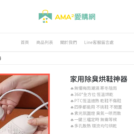
首頁
商品列表
關於我們
Line客服留言處
器
家用除臭烘鞋神器
🔥無懼梅雨潮濕 寒冬陰雨
🔥360°全方位 恆溫烘乾
🔥PTC恆溫速熱 乾鞋不傷鞋
🔥四季都能用 不挑鞋 不閒置
🔥紫光氛圍燈 臭氣一哄而散
🔥一鍵三檔定時 無需等候
🔥多孔散熱 環流均勻烘乾