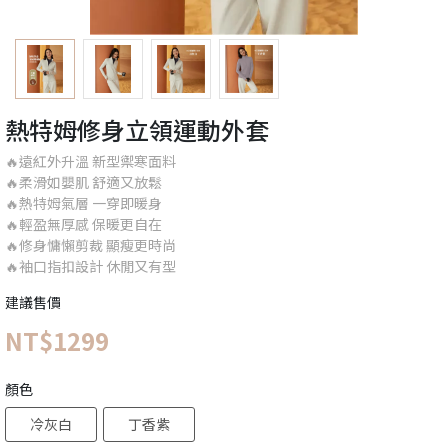
熱特姆修身立領運動外套
🔥遠紅外升溫 新型禦寒面料
🔥柔滑如嬰肌 舒適又放鬆
🔥熱特姆氣層 一穿即暖身
🔥輕盈無厚感 保暖更自在
🔥修身慵懶剪裁 顯瘦更時尚
🔥袖口指扣設計 休閒又有型
建議售價
NT$1299
顏色
冷灰白
丁香紫